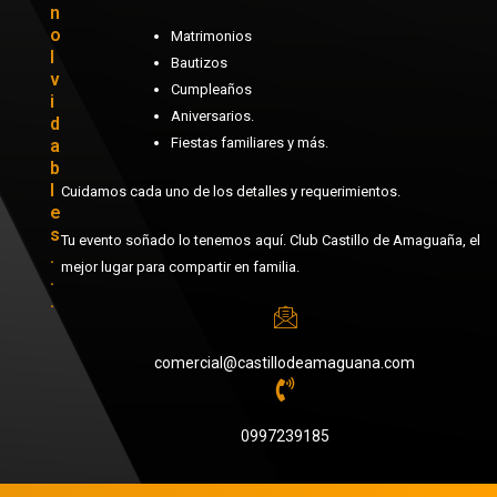
n
o
Matrimonios
l
Bautizos
v
Cumpleaños
i
Aniversarios.
d
Fiestas familiares y más.
a
b
l
Cuidamos cada uno de los detalles y requerimientos.
e
s
Tu evento soñado lo tenemos aquí. Club Castillo de Amaguaña, el
.
mejor lugar para compartir en familia.
.
.
comercial@castillodeamaguana.com
0997239185