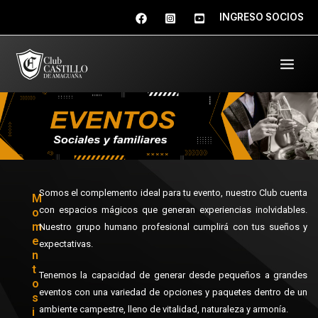
Ir
INGRESO SOCIOS
al
contenido
Main
Men
Somos el complemento ideal para tu evento, nuestro Club cuenta
M
con espacios mágicos que generan experiencias inolvidables.
o
m
Nuestro grupo humano profesional cumplirá con tus sueños y
e
expectativas.
n
t
Tenemos la capacidad de generar desde pequeños a grandes
o
eventos con una variedad de opciones y paquetes dentro de un
s
ambiente campestre, lleno de vitalidad, naturaleza y armonía.
i