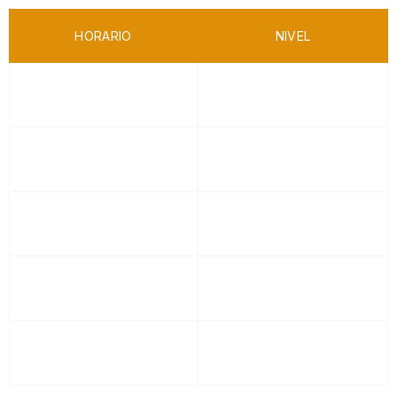
HORARIO
NIVEL
8H30 - 9H30
EJECUTIVOS
9H30 - 10H30
SUB 7 - SUB 8
10H30 - 11H30
SUB 9 - SUB 10
11H30 - 12H30
SUB 11 - SUB 12
12H30 - 13H30
SUB 13 - A MÁS